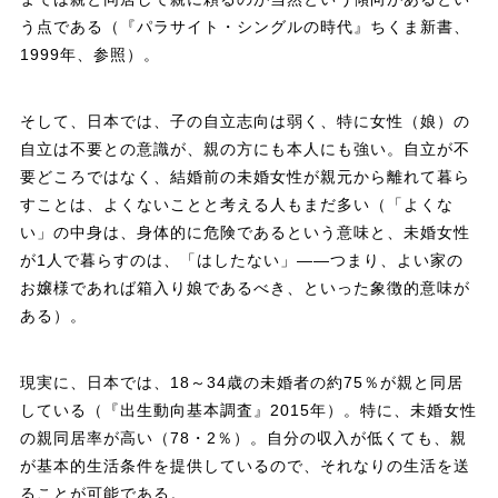
う点である（『パラサイト・シングルの時代』
ちくま新書、
1999年、
参照）。
そして、日本では、子の自立志向は弱く、特に女性（娘）の
自立は不要との意識が、親の方にも本人にも強い。自立が不
要どころではなく、結婚前の未婚女性が親元から離れて暮ら
すことは、よくないことと考える人もまだ多い（「よくな
い」の中身は、身体的に危険であるという意味と、未婚女性
が1人で暮らすのは、「はしたない」――つまり、よい家の
お嬢様であれば箱入り娘であるべき、といった象徴的意味が
ある）。
現実に、日本では、18～34歳の未婚者の約75％が親と同居
している（『出生動向基本調査』2015年）。特に、未婚女性
の親同居率が高い（78・2％）。自分の収入が低くても、親
が基本的生活条件を提供しているので、それなりの生活を送
ることが可能である。