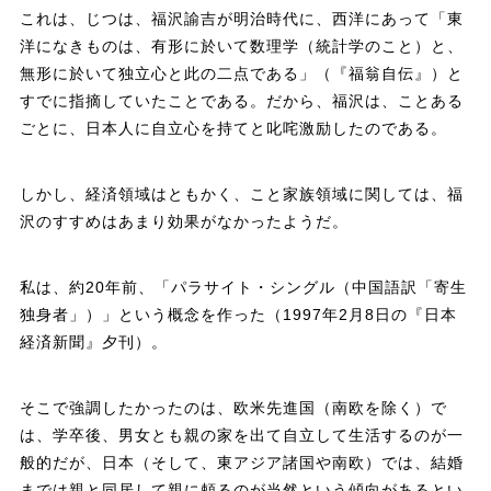
これは、じつは、福沢諭吉が明治時代に、西洋にあって「東
洋になきものは、有形に於いて数理学（統計学のこと）と、
無形に於いて独立心と此の二点である」（『福翁自伝』）と
すでに指摘していたことである。だから、福沢は、ことある
ごとに、日本人に自立心を持てと叱咤激励したのである。
しかし、経済領域はともかく、こと家族領域に関しては、福
沢のすすめはあまり効果がなかったようだ。
私は、約20年前、「パラサイト・シングル（中国語訳「寄生
独身者」）」という概念を作った（1997年2月8日の『日本
経済新聞』夕刊）。
そこで強調したかったのは、欧米先進国（南欧を除く）で
は、学卒後、男女とも親の家を出て自立して生活するのが一
般的だが、日本（そして、東アジア諸国や南欧）では、結婚
までは親と同居して親に頼るのが当然という傾向があるとい