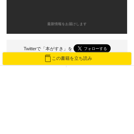
最新情報をお届けします
Twitterで「本がすき」を
この書籍を立ち読み
前のページ
次のページ
アンチエイジングは間違い！60歳
『7つの習慣』コヴィー教授がテス
から人生を面白くする秘訣
トの点数だけで学生を評価しなかっ
た理由
ピックアップカテゴリーの一覧へ戻る
あなたにオススメ