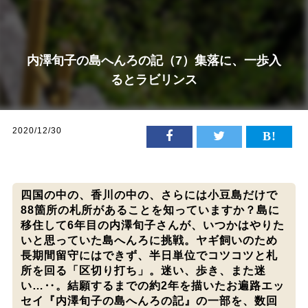
内澤旬子の島へんろの記（7）集落に、一歩入
るとラビリンス
2020/12/30
四国の中の、香川の中の、さらには小豆島だけで
88箇所の札所があることを知っていますか？島に
移住して6年目の内澤旬子さんが、いつかはやりた
いと思っていた島へんろに挑戦。ヤギ飼いのため
長期間留守にはできず、半日単位でコツコツと札
所を回る「区切り打ち」。迷い、歩き、また迷
い…‥。結願するまでの約2年を描いたお遍路エッ
セイ『内澤旬子の島へんろの記』の一部を、数回