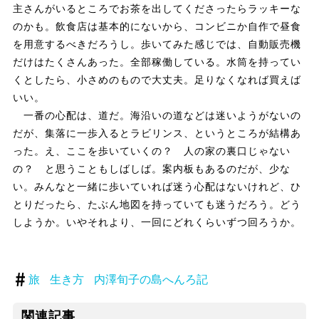
主さんがいるところでお茶を出してくださったらラッキーな
のかも。飲食店は基本的にないから、コンビニか自作で昼食
を用意するべきだろうし。歩いてみた感じでは、自動販売機
だけはたくさんあった。全部稼働している。水筒を持ってい
くとしたら、小さめのもので大丈夫。足りなくなれば買えば
いい。
一番の心配は、道だ。海沿いの道などは迷いようがないの
だが、集落に一歩入るとラビリンス、というところが結構あ
った。え、ここを歩いていくの？ 人の家の裏口じゃない
の？ と思うこともしばしば。案内板もあるのだが、少な
い。みんなと一緒に歩いていれば迷う心配はないけれど、ひ
とりだったら、たぶん地図を持っていても迷うだろう。どう
しようか。いやそれより、一回にどれくらいずつ回ろうか。
旅
生き方
内澤旬子の島へんろ記
関連記事