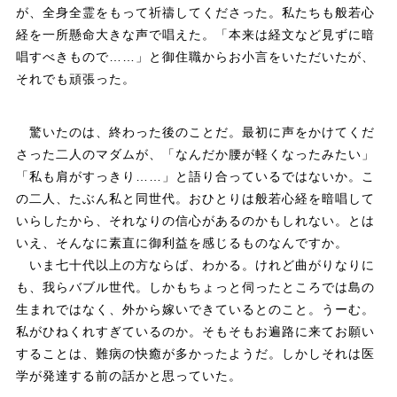
が、全身全霊をもって祈禱してくださった。私たちも般若心
経を一所懸命大きな声で唱えた。「本来は経文など見ずに暗
唱すべきもので……」と御住職からお小言をいただいたが、
それでも頑張った。
驚いたのは、終わった後のことだ。最初に声をかけてくだ
さった二人のマダムが、「なんだか腰が軽くなったみたい」
「私も肩がすっきり……」と語り合っているではないか。こ
の二人、たぶん私と同世代。おひとりは般若心経を暗唱して
いらしたから、それなりの信心があるのかもしれない。とは
いえ、そんなに素直に御利益を感じるものなんですか。
いま七十代以上の方ならば、わかる。けれど曲がりなりに
も、我らバブル世代。しかもちょっと伺ったところでは島の
生まれではなく、外から嫁いできているとのこと。うーむ。
私がひねくれすぎているのか。そもそもお遍路に来てお願い
することは、難病の快癒が多かったようだ。しかしそれは医
学が発達する前の話かと思っていた。