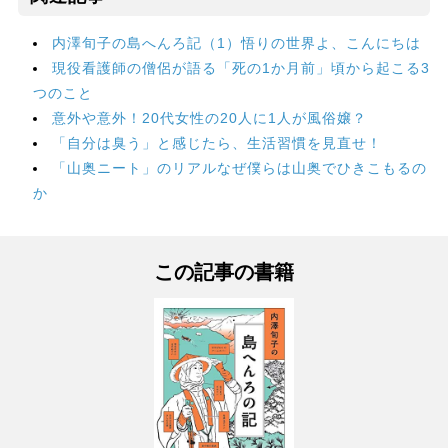
内澤旬子の島へんろ記（1）悟りの世界よ、こんにちは
現役看護師の僧侶が語る「死の1か月前」頃から起こる3
つのこと
意外や意外！20代女性の20人に1人が風俗嬢？
「自分は臭う」と感じたら、生活習慣を見直せ！
「山奥ニート」のリアルなぜ僕らは山奥でひきこもるの
か
この記事の書籍