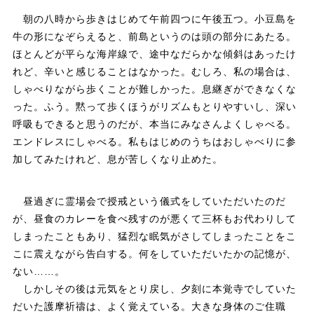
朝の八時から歩きはじめて午前四つに午後五つ。小豆島を
牛の形になぞらえると、前島というのは頭の部分にあたる。
ほとんどが平らな海岸線で、途中なだらかな傾斜はあったけ
れど、辛いと感じることはなかった。むしろ、私の場合は、
しゃべりながら歩くことが難しかった。息継ぎができなくな
った。ふう。黙って歩くほうがリズムもとりやすいし、深い
呼吸もできると思うのだが、本当にみなさんよくしゃべる。
エンドレスにしゃべる。私もはじめのうちはおしゃべりに参
加してみたけれど、息が苦しくなり止めた。
昼過ぎに霊場会で授戒という儀式をしていただいたのだ
が、昼食のカレーを食べ残すのが悪くて三杯もお代わりして
しまったこともあり、猛烈な眠気がさしてしまったことをこ
こに震えながら告白する。何をしていただいたかの記憶が、
ない……。
しかしその後は元気をとり戻し、夕刻に本覚寺でしていた
だいた護摩祈禱は、よく覚えている。大きな身体のご住職