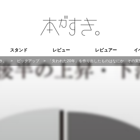
スタンド
レビュー
レビュアー
イ
き。
>
ピックアップ
>
「失われた20年」を作り出したものはなにか その実