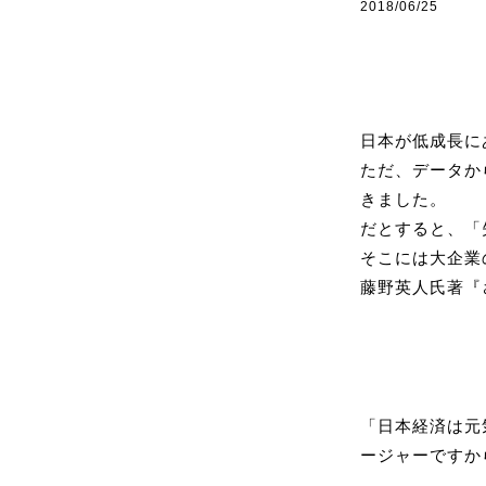
2018/06/25
日本が低成長に
ただ、データか
きました。
だとすると、「
そこには大企業
藤野英人氏著『
「日本経済は元
ージャーですか