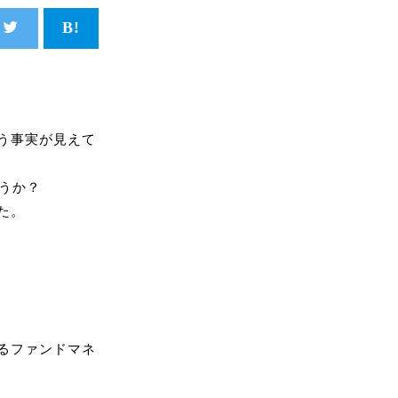
う事実が見えて
うか？
た。
るファンドマネ