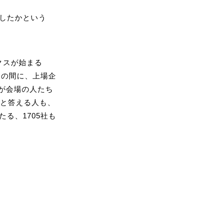
したかという
クスが始まる
この間に、上場企
が会場の人たち
％と答える人も、
る、1705社も