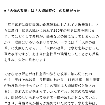
■「天保の改革」は「大御所時代」の反動だった
「江戸幕府は薩長両藩の倒幕運動におされて大政奉還し、さ
らに鳥羽・伏見の戦いに敗れて260年の歴史に幕を閉じま
す。ではどうして幕府が、薩長などの藩に負けてしまったの
か？ 理由はいろいろありますが、一つには『「天保の改
革」に失敗したから』。『天保の改革』は水野忠邦が行った
幕政改革ですが、あまりに急性且つ強引だったことから反発
を生み、失敗に終わります。
ではなぜ水野忠邦は性急且つ強引な改革に踏み切ったの
か？ 実はそれ以前、長期間にわたり、11代将軍・徳川家斉
が放漫政治を行っていて（この期間は大御所時代と称され
る）、幕府の力が弱まっていたんですね。関東の治安が乱
れ、飢饉のせいもあって各所で一揆や反乱がおこっていた。
つまり、幕藩体制が揺らぎ始めていたのです。水野忠邦は、