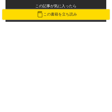
この記事が気に入ったら
いいね！しよう
この書籍を立ち読み
最新情報をお届けします
Twitterで「本がすき」を
前のページ
次のページ
教科書と“逆”だから受けてる？近現
近現代史は逆から学べば分かりやす
代から日本史を学ぶ方法
い、というシンプルな話
ピックアップカテゴリーの一覧へ戻る