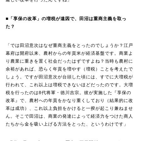
■「享保の改革」の増税が遠因で、田沼は重商主義を取っ
た？
「では田沼意次はなぜ重商主義をとったのでしょうか？江戸
幕府は開府以来、農村からの年貢米が経済基盤です。商業よ
り農業に重きを置く社会だったはずですよね？当時も農村に
余裕があれば、恐らく年貢を増やす（増税）ことを考えたで
しょう。ですが田沼意次が台頭した頃には、すでに大増税が
行われて、これ以上は増税できないほどだったのです。大増
税を行ったのは8代将軍・徳川吉宗。彼が実施した『享保の
改革』で、農村への年貢をかなり重くしており（結果的に改
革は成功）、これ以上負担をかけると一揆が起こり兼ねませ
ん。そこで田沼は、商業の発達によって経済力をつけた商人
たちから金を吸い上げる方法をとった、というわけです」