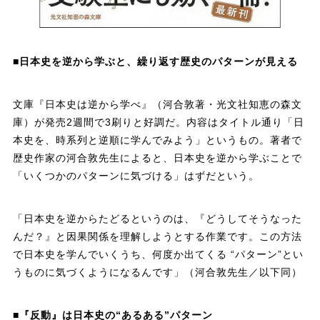
■日本史を逆から学ぶと、繰り返す歴史のパターンが見える
文庫『日本史は逆から学べ』（河合敦著・光文社知恵の森文
庫）が発売2週間で3刷りと好調だ。内容はタイトル通り「日
本史を、時系列と逆順に学んでみよう」というもの。著者で
歴史作家の河合敦先生によると、日本史を逆から学ぶことで
「いくつかのパターンに気づける」はずだという。
「日本史を逆からたどるというのは、『どうしてそうなった
んだ？』と因果関係を理解しようとする作業です。この方法
で日本史を学んでいくうち、何度か出てくる “パターン”とい
うものに気づくようになるんです」（河合敦先生／以下同）
■『反動』は日本史の“あるある”パターン