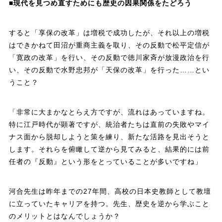
■現代を見つめ直すためにも歴史の因果関係をたどろう
すると「享保の改革」は増税で成功したが、それ以上の増税
はできかねて田沼が重商主義を取り、その反動で松平定信が
「寛政の改革」を行い、その反動で徳川家斉が放漫政治を行
い、その反動で水野忠邦が「天保の改革」を行った……とい
うこと？
「非常に大まかなとらえ方ですが、流れはあっていますね。
特に江戸時代が顕著ですが、統治者たちは直前の失敗やマイ
ナス面から脱却しようと策を練り、新たな活路を見出そうと
します。それらを俯瞰して逆から見てみると、結果的には前
任者の『反動』という形をとっていることが多いですね」
河合先生は昨年までの27年間、高校の日本史教師として教壇
に立っていたキャリアを持つ。先生、歴史を逆から学ぶこと
のメリットとはなんでしょうか？