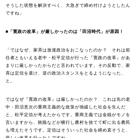
そうした状態を解決すべく、大急ぎで締め付けようとしたん
ですね」
■「寛政の改革」が厳しかったのは「田沼時代」が原因！
「ではなぜ、家斉は放漫政治をおこなったのか？ それは前
任者ともいえる老中・松平定信が行った『寛政の改革』があ
まりに厳しかったからだと言われています。その反動で、家
斉は定信を退け、逆の政治スタンスをとるようになった、
と。
ではなぜ『寛政の改革』は厳しかったのか？ これは先の老
中・田沼意次の重商主義的な政策が弛緩した社会を生んだ
と、松平定信が考えたからです。重商主義では金銭がモノを
言いますから、賄賂などが横行し農村を捨てて町に出る農民
も増えたそうです。定信はそういった社会を締め直そうと、
厳しい改革を行ったんですね」