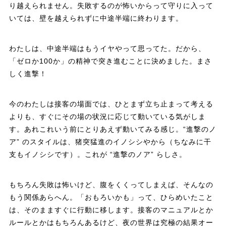
り越えられません。失敗するのが怖いからって守りに入って
いては、壁を越えられずに中途半端に終わります。
わたしは、中途半端はもうイヤやって思ってた。だから、
「ゼロか100か」の精神で突き進むことに決めました。まさ
しく進撃！
今のわたしは接客の場面では、ひとまず立ち止まって考える
よりも、すぐにその場の状況に応じて動いている気がしま
す。あれこれいう前にとりあえず動いてみる感じ。“進撃のノ
ア” のスタイルは、猪突猛進のイノシシやから（ちなみに干
支もイノシシです）。これが “進撃のノア” らしさ。
もちろん失敗は怖いけど、腹をくくってしまえば、そんなの
もう関係あらへん。「おもろいかも」って、ひらめいたこと
は、そのまますぐに行動に移します。接客のマニュアルとか
ルールとかはもちろんあるけど、夜の世界は究極の結果オー