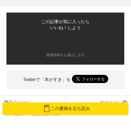
この記事が気に入ったら
いいね！しよう
最新情報をお届けします
Twitterで「本がすき」を
前のページ
次のページ
想像力が試される当て字の世界！
この書籍を立ち読み
「仇討ちの夜には、やはり雪が降っ
「樹懶」は何と読む？
ていてほしい！」歴史小説家の地味
～な日常＃5