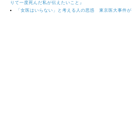
りて一度死んだ私が伝えたいこと』
「女医はいらない」と考える人の思惑 東京医大事件が
開けた日本医療のパンドラの箱とは
セックスワーカー座談会(1) なぜ、風俗嬢が暴行やレイ
プの被害にあうの
この記事が気に入ったら
いいね！しよう
最新情報をお届けします
Twitterで「本がすき」を