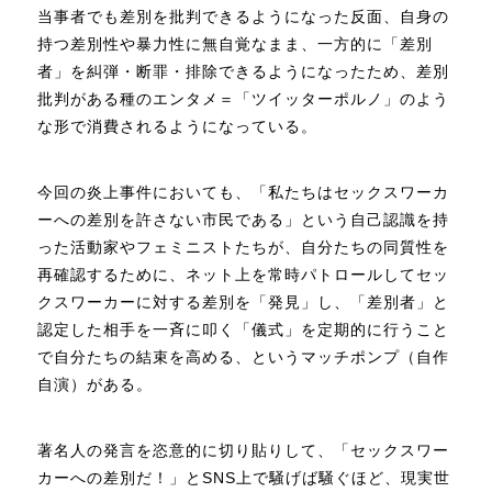
当事者でも差別を批判できるようになった反面、自身の
持つ差別性や暴力性に無自覚なまま、一方的に「差別
者」を糾弾・断罪・排除できるようになったため、差別
批判がある種のエンタメ＝「ツイッターポルノ」のよう
な形で消費されるようになっている。
今回の炎上事件においても、「私たちはセックスワーカ
ーへの差別を許さない市民である」という自己認識を持
った活動家やフェミニストたちが、自分たちの同質性を
再確認するために、ネット上を常時パトロールしてセッ
クスワーカーに対する差別を「発見」し、「差別者」と
認定した相手を一斉に叩く「儀式」を定期的に行うこと
で自分たちの結束を高める、というマッチポンプ（自作
自演）がある。
著名人の発言を恣意的に切り貼りして、「セックスワー
カーへの差別だ！」とSNS上で騒げば騒ぐほど、現実世