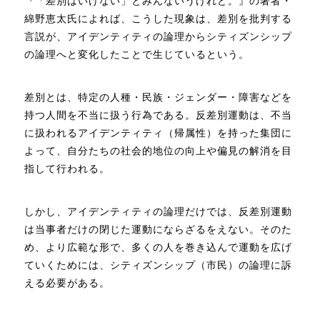
『「差別はいけない」とみんないうけれど。』の著者・
綿野恵太氏によれば、こうした現象は、差別を批判する
言説が、アイデンティティの論理からシティズンシップ
の論理へと変化したことで生じているという。
差別とは、特定の人種・民族・ジェンダー・障害などを
持つ人間を不当に扱う行為である。反差別運動は、不当
に扱われるアイデンティティ（帰属性）を持った集団に
よって、自分たちの社会的地位の向上や偏見の解消を目
指して行われる。
しかし、アイデンティティの論理だけでは、反差別運動
は当事者だけの閉じた運動にならざるをえない。そのた
め、より広範な形で、多くの人を巻き込んで運動を広げ
ていくためには、シティズンシップ（市民）の論理に訴
える必要がある。