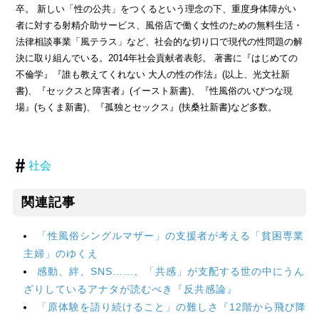
卒。 新しい「性の公共」をつくるという理念の下、重度身体障がい
者に対する射精介助サービス、風俗店で働く女性のための無料生活・
法律相談事業「風テラス」など、社会的な切り口で現代の性問題の解
決に取り組んでいる。2014年社会貢献者表彰。 著書に『はじめての
不倫学』『誰も教えてくれない 大人の性の作法』(以上、光文社新
書)、『セックスと障害者』(イースト新書)、『性風俗のいびつな現
場』(ちくま新書)、『孤独とセックス』(扶桑社新書)など多数。
社会
関連記事
「性風俗シングルマザー」の支援者が考える「貧困専業
主婦」のゆくえ
感動、絆、SNS……。「共感」が支配する世の中にうん
ざりしているアナタが読むべき『反共感論』
「原体験を語り続けること」の難しさ『12階から飛び降