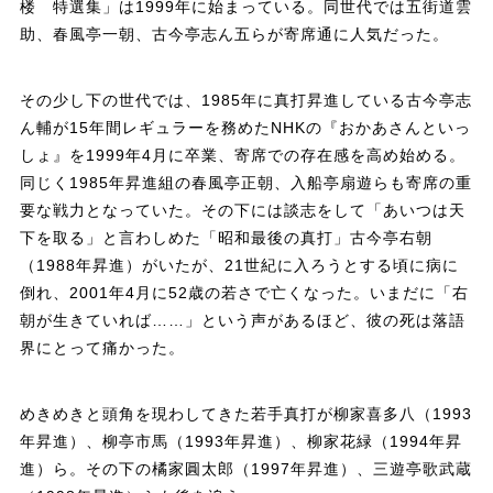
楼 特選集」は1999年に始まっている。同世代では五街道雲
助、春風亭一朝、古今亭志ん五らが寄席通に人気だった。
その少し下の世代では、1985年に真打昇進している古今亭志
ん輔が15年間レギュラーを務めたNHKの『おかあさんといっ
しょ』を1999年4月に卒業、寄席での存在感を高め始める。
同じく1985年昇進組の春風亭正朝、入船亭扇遊らも寄席の重
要な戦力となっていた。その下には談志をして「あいつは天
下を取る」と言わしめた「昭和最後の真打」古今亭右朝
（1988年昇進）がいたが、21世紀に入ろうとする頃に病に
倒れ、2001年4月に52歳の若さで亡くなった。いまだに「右
朝が生きていれば……」という声があるほど、彼の死は落語
界にとって痛かった。
めきめきと頭角を現わしてきた若手真打が柳家喜多八（1993
年昇進）、柳亭市馬（1993年昇進）、柳家花緑（1994年昇
進）ら。その下の橘家圓太郎（1997年昇進）、三遊亭歌武蔵