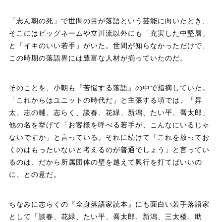
「志ん朝の死」で世間の目が落語という芸能に向いたとき、
そこにはビッグネームや立川流以外にも「充実した中堅層」
と「イキのいい若手」がいた。世間が知らなかっただけで、
この時期の落語界には豊富な人材が揃っていたのだ。
そのことを、小朝も『苦悩する落語』の中で指摘していた。
「これからはユニットの時代だ」と主張する項では、「昇
太、志の輔、志らく、談春、花緑、新潟、たい平、喬太郎」
他の名を挙げて「お客様を呼べる若手が、こんなにいるじゃ
ないですか」と言っている。それに続けて「これを放ってお
くのはもったいないと考えるのが普通でしょう」と言ってい
るのは、だから所属団体の壁を越えて興行を打てばいいの
に、との意だ。
ちなみに志らくの『全身落語家読本』にも面白い若手落語家
として「談春、花緑、たい平、喬太郎、新潟、三太楼、助