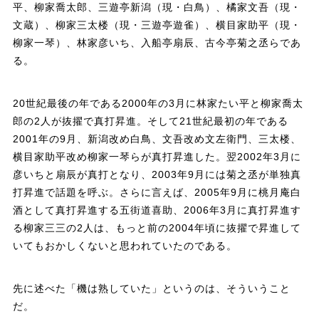
平、柳家喬太郎、三遊亭新潟（現・白鳥）、橘家文吾（現・
文蔵）、柳家三太楼（現・三遊亭遊雀）、横目家助平（現・
柳家一琴）、林家彦いち、入船亭扇辰、古今亭菊之丞らであ
る。
20世紀最後の年である2000年の3月に林家たい平と柳家喬太
郎の2人が抜擢で真打昇進。そして21世紀最初の年である
2001年の9月、新潟改め白鳥、文吾改め文左衛門、三太楼、
横目家助平改め柳家一琴らが真打昇進した。翌2002年3月に
彦いちと扇辰が真打となり、2003年9月には菊之丞が単独真
打昇進で話題を呼ぶ。さらに言えば、2005年9月に桃月庵白
酒として真打昇進する五街道喜助、2006年3月に真打昇進す
る柳家三三の2人は、もっと前の2004年頃に抜擢で昇進して
いてもおかしくないと思われていたのである。
先に述べた「機は熟していた」というのは、そういうこと
だ。