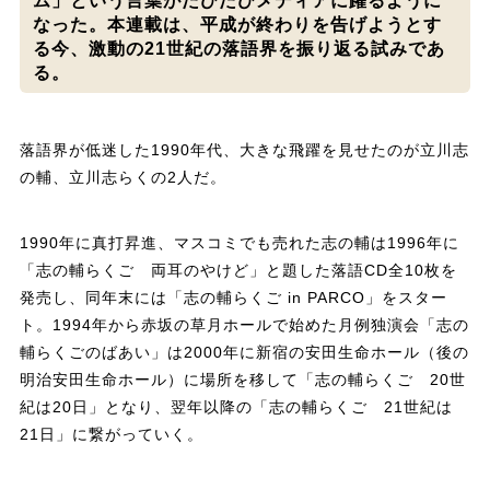
ム」という言葉がたびたびメディアに躍るように
なった。本連載は、平成が終わりを告げようとす
る今、激動の21世紀の落語界を振り返る試みであ
る。
落語界が低迷した1990年代、大きな飛躍を見せたのが立川志
の輔、立川志らくの2人だ。
1990年に真打昇進、マスコミでも売れた志の輔は1996年に
「志の輔らくご 両耳のやけど」と題した落語CD全10枚を
発売し、同年末には「志の輔らくご in PARCO」をスター
ト。1994年から赤坂の草月ホールで始めた月例独演会「志の
輔らくごのばあい」は2000年に新宿の安田生命ホール（後の
明治安田生命ホール）に場所を移して「志の輔らくご 20世
紀は20日」となり、翌年以降の「志の輔らくご 21世紀は
21日」に繋がっていく。