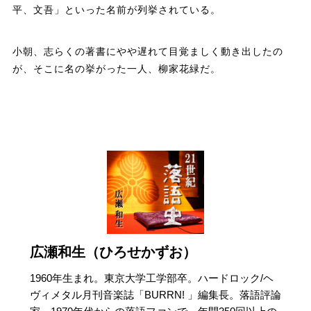
平、文吾」といった名前が列挙されている。
小朝、志らくの著書にやや遅れて目覚ましく動き出したの
が、そこに名の挙がった一人、柳家花緑だ。
広瀬和生（ひろせかずお）
1960年生まれ。東京大学工学部卒。ハードロック/ヘ
ヴィメタル月刊音楽誌「BURRN! 」編集長。落語評論