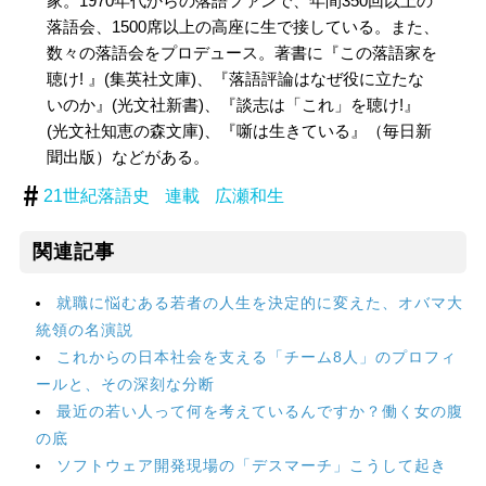
家。1970年代からの落語ファンで、年間350回以上の
落語会、1500席以上の高座に生で接している。また、
数々の落語会をプロデュース。著書に『この落語家を
聴け! 』(集英社文庫)、『落語評論はなぜ役に立たな
いのか』(光文社新書)、『談志は「これ」を聴け!』
(光文社知恵の森文庫)、『噺は生きている』（毎日新
聞出版）などがある。
21世紀落語史
連載
広瀬和生
関連記事
就職に悩むある若者の人生を決定的に変えた、オバマ大
統領の名演説
これからの日本社会を支える「チーム8人」のプロフィ
ールと、その深刻な分断
最近の若い人って何を考えているんですか？働く女の腹
の底
ソフトウェア開発現場の「デスマーチ」こうして起き