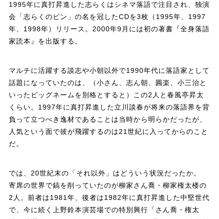
1995年に真打昇進した志らくはシネマ落語で注目され、独演
会「志らくのピン」の名を冠したCDを3枚（1995年、1997
年、1998年）リリース。2000年9月には初の著書『全身落語
家読本』を出版する。
マルチに活躍する談志や小朝以外で1990年代に落語家として
話題になっていたのは、（小さん、志ん朝、圓楽、小三治と
いったビッグネームを別格とすると）この2人と春風亭昇太
くらい。1997年に真打昇進した立川談春が将来の落語界を背
負って立つべき逸材であることは当時から明らかだったが、
人気という面で彼が飛躍するのは21世紀に入ってからのこと
だ。
では、20世紀末の「それ以外」はどういう状況だったか。
寄席の世界で鎬を削っていたのが柳家さん喬・柳家権太楼の
2人。前者は1981年、後者は1982年に真打昇進した中堅世代
で、今に続く上野鈴本演芸場での特別興行「さん喬・権太