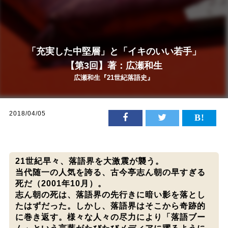
「充実した中堅層」と「イキのいい若手」
【第3回】著：広瀬和生
広瀬和生『21世紀落語史』
2018/04/05
21世紀早々、落語界を大激震が襲う。
当代随一の人気を誇る、古今亭志ん朝の早すぎる
死だ（2001年10月）。
志ん朝の死は、落語界の先行きに暗い影を落とし
たはずだった。しかし、落語界はそこから奇跡的
に巻き返す。様々な人々の尽力により「落語ブー