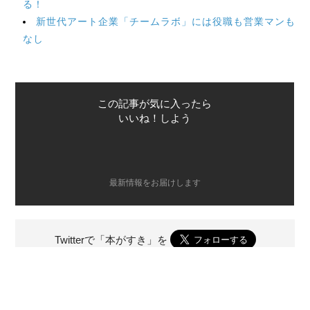
る！
新世代アート企業「チームラボ」には役職も営業マンも
なし
この記事が気に入ったら
いいね！しよう
最新情報をお届けします
Twitterで「本がすき」を
前のページ
次のページ
「落語界の新たな顔」【第4回】
「すべては志ん朝の死から始まっ