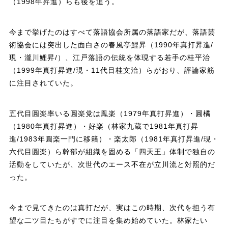
（1998年昇進）らも後を追う。
今まで挙げたのはすべて落語協会所属の落語家だが、落語芸
術協会には突出した面白さの春風亭鯉昇（1990年真打昇進/
現・瀧川鯉昇/）、江戸落語の伝統を体現する若手の桂平治
（1999年真打昇進/現・11代目桂文治）らがおり、評論家筋
に注目されていた。
五代目圓楽率いる圓楽党は鳳楽（1979年真打昇進）・圓橘
（1980年真打昇進）・好楽（林家九蔵で1981年真打昇
進/1983年圓楽一門に移籍）・楽太郎（1981年真打昇進/現・
六代目圓楽）ら幹部が組織を固める「四天王」体制で独自の
活動をしていたが、次世代のエース不在が立川流と対照的だ
った。
今まで見てきたのは真打だが、実はこの時期、次代を担う有
望な二ツ目たちがすでに注目を集め始めていた。林家たい