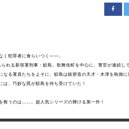
なく犯罪者に食らいつく——。
れられる新宿署刑事・鮫島。歌舞伎町を中心に、警官が連続し
になる署員たちをよそに、鮫島は銃密造の天才・木津を執拗に
には、巧妙な罠が鮫島を待ち受けていた！
を救うのは……。超人気シリーズの輝ける第一作！