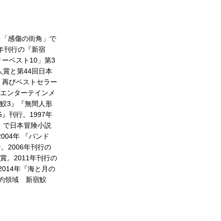
を「感傷の街角」で
0年刊行の『新宿
ーベスト10」第3
人賞と第44回日本
、再びベストセラー
くエンターテインメ
鮫3』『無間人形
5』刊行。1997年
る』で日本冒険小説
04年 『パンド
2006年刊行の
賞。2011年刊行の
2014年『海と月の
暗約領域 新宿鮫