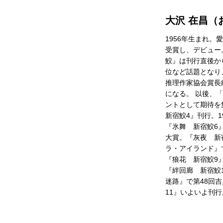
大沢 在昌（
1956年生まれ。
受賞し、デビュー。
鮫』は刊行直後か
位など話題となり、
推理作家協会賞長
になる。 以後、
ントとして期待を
新宿鮫4』刊行。1
『氷舞 新宿鮫6』
大賞。『灰夜 新宿
ラ・アイランド』
『狼花 新宿鮫9』
『絆回廊 新宿鮫1
迷路』で第48回吉
11』いよいよ刊行