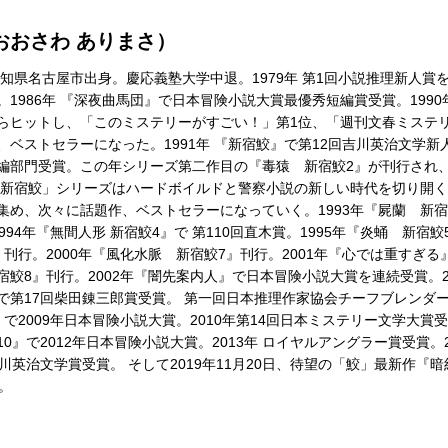
おおさわ ありまさ）
愛知県名古屋市出身。慶応義塾大学中退。1979年 第1回小説推理新人賞
1986年 『深夜曲馬団』で日本冒険小説大賞最優秀短編賞受賞。199
らヒットし、「このミステリーがすごい！」第1位、「週刊文春ミステリ
ベストセラーになった。1991年 『新宿鮫』で第12回吉川英治文学新
編部門受賞。この年シリーズ第二作目の『毒猿 新宿鮫2』が刊行され
「新宿鮫」シリーズはハードボイルドと警察小説の新しい時代を切り開
集め、次々に話題作、ベストセラーになっていく。1993年『屍蘭 新宿
994年『無間人形 新宿鮫4』で 第110回直木賞。1995年『炎蛹 新宿鮫
刊行。2000年『風化水脈 新宿鮫7』刊行。2001年『心では重すぎ
鮫8』刊行。2002年『闇先案内人』で日本冒険小説大賞を連続受賞。20
で第17回柴田錬三郎賞受賞。 第一回日本推理作家協会チーフブレンダー。
で2009年日本冒険小説大賞。2010年第14回日本ミステリー文学大賞受
0』で2012年日本冒険小説大賞。2013年 ロイヤルアングラー賞受賞。
川英治文学賞受賞。 そして2019年11月20日、待望の「鮫」最新作『
。