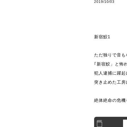
2019/10/03
新宿鮫1
ただ独りで音も
｢新宿鮫」と怖
犯人逮捕に躍起
突き止めた工房
絶体絶命の危機