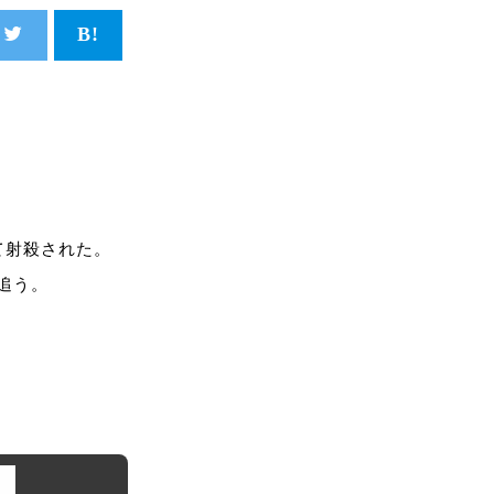
て射殺された。
追う。