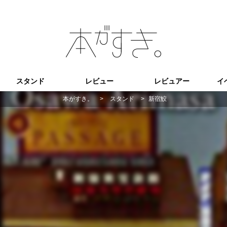
スタンド
レビュー
レビュアー
イ
本がすき。
>
スタンド
>
新宿鮫