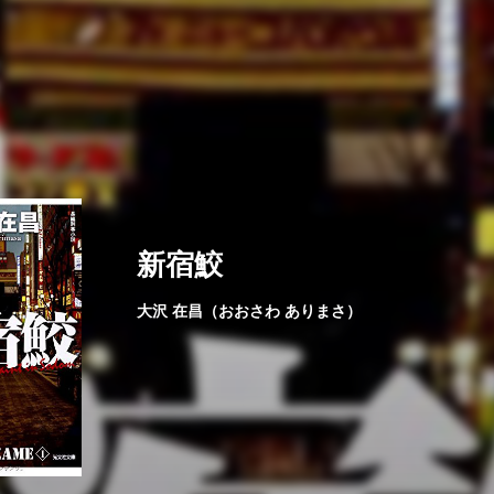
新宿鮫
大沢 在昌（おおさわ ありまさ）