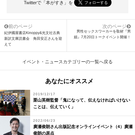
Twitterで「本がすき」を
前のページ
次のページ
男性セックスワーカーを取材『男
紀伊國屋書店Kinoppy&光文社古典
娼』7月20日トークイベント開催！
新訳文庫読書会 角田安正さんを迎
えて
イベント・ニュースカテゴリーの一覧へ戻る
あなたにオススメ
2019/12/17
栗山英樹監督「鬼になって、伝えなければいけない
ことは、伝えていく」
2022/06/23
廣瀬俊朗さん出版記念オンラインイベント（4）廣瀬
俊朗の原点