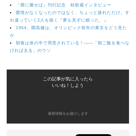
『廓に噺せば』刊行記念 桂歌蔵インタビュー
愛情がなくなったのではなく、ちょっと疲れただけ。す
れ違っていく2人を描く『夢も見ずに眠った。』
1964。開高健は、オリンピック前年の東京をどう見た
か
朝食は体の中で用意されている！――「朝ご飯を食べな
ければ太る」のウソ
この記事が気に入ったら
いいね！しよう
最新情報をお届けします