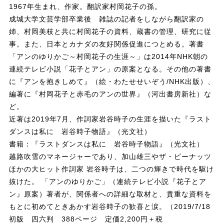
1967年生まれ、作家。翻訳家村岡花子の孫。
成城大学文芸学部卒業後 雑誌の記者をしながら翻訳家の
姉、村岡美枝と共に村岡花子の資料、蔵書の管理、研究に従
事。また、日本とカナダの友好関係促進につとめる。著書
「アンのゆりかご～村岡花子の生涯～」は2014年NHK朝の
連続テレビ小説「花子とアン」の原案となる。その他の著書
に『アンを抱きしめて』（絵・わたせせいぞう/NHK出版）、
編著に『村岡花子と赤毛のアンの世界』（河出書房新社）な
ど。
近著は2019年7月、作詞家岩谷時子の生涯を描いた『ラスト
ダンスは私に 岩谷時子物語』（光文社）
書籍：『ラストダンスは私に 岩谷時子物語』（光文社）
越路吹雪のマネージャーであり、加山雄三やザ・ピーナッツ
ほかの大ヒット作詞家 岩谷時子は、二つの輝きで時代を駆け
抜けた。 「アンのゆりかご」（連続テレビ小説『花子とア
ン』原案）著者が、関係者への詳細な取材と、貴重な資料を
もとに初めてときあかす岩谷時子の歓喜と涙。（2019/7/18
初版 四六判 388ページ 定価2,200円＋税