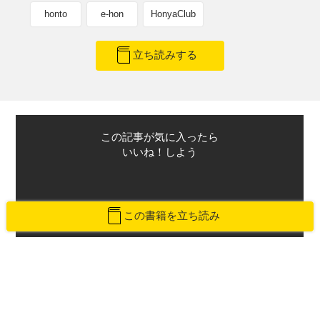
honto
e-hon
HonyaClub
立ち読みする
この記事が気に入ったら
いいね！しよう
この書籍を立ち読み
最新情報をお届けします
Twitterで「本がすき」を