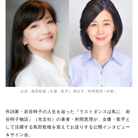
出演：島田歌穂（女優・歌手） 聞き手：村岡恵理（作家）
作詞家・岩谷時子の人生を辿った『ラストダンスは私に 岩
谷時子物語』（光文社）の著者・村岡恵理が、女優・歌手と
して活躍する島田歌穂を迎えてお送りする公開インタビュー
＆サイン会。