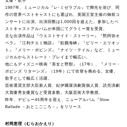
女優・歌手
1987年、ミュージカル『レ･ミゼラブル』で脚光を浴び、同
作の世界ベストキャストにも選ばれ、英国王室主催の御前コ
ンサートに出演。出演回数は1,000回を超えた。参加したベ
ストキャストアルバムが米国にてグラミー賞を受賞。
主な出演作品は『ウエストサイド・ストーリー』『黙阿弥オ
ペラ』『江利チエミ物語』『飢餓海峡』『ビリー・エリオッ
ト』『メリー・ポピンズ』『ナイツ・テイル』など、ミュー
ジカルからストレート・プレイまで幅広い。
他にもディズニー映画『美女と野獣』（17年）、『メリー・
ポピンズ リターンズ』（19年）にて吹替を務める。女優、
歌手として幅広く活躍。
芸術選奨文部大臣新人賞、紀伊國屋演劇賞個人賞、読売演劇
大賞優秀女優賞など受賞多数。大阪芸術大学教授。
昨年、デビュー45周年を迎え、ニューアルバム『Slow
Ballade －おとこごころ－』をリリース
村岡恵理（むらおかえり）