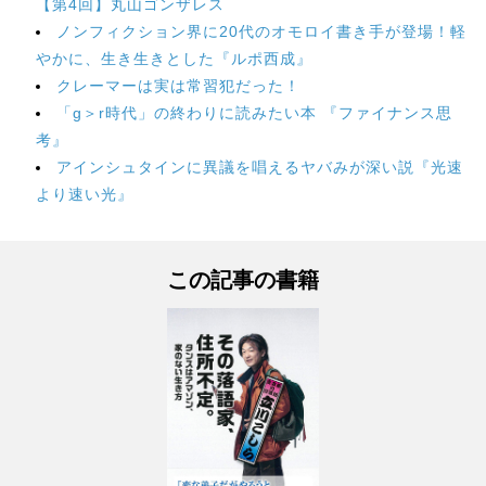
【第4回】丸山ゴンザレス
ノンフィクション界に20代のオモロイ書き手が登場！軽
やかに、生き生きとした『ルポ西成』
クレーマーは実は常習犯だった！
「g＞r時代」の終わりに読みたい本 『ファイナンス思
考』
アインシュタインに異議を唱えるヤバみが深い説『光速
より速い光』
この記事の書籍