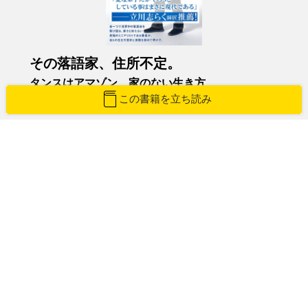
その落語家、住所不定。
タンスはアマゾン、家のない生き方
この書籍を立ち読み
立川こしら（たてかわこしら）
紙版を購入
Amazon
楽天ブックス
紀伊國屋書店
honto
e-hon
HonyaClub
立ち読みする