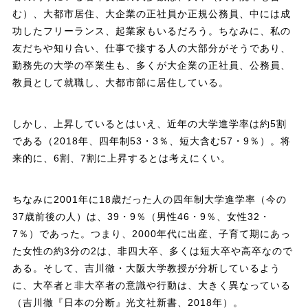
む）、大都市居住、大企業の正社員か正規公務員、中には成
功したフリーランス、起業家もいるだろう。ちなみに、私の
友だちや知り合い、仕事で接する人の大部分がそうであり、
勤務先の大学の卒業生も、多くが大企業の正社員、公務員、
教員として就職し、大都市部に居住している。
しかし、上昇しているとはいえ、近年の大学進学率は約5割
である（2018年、四年制53・3％、短大含む57・9％）。将
来的に、6割、7割に上昇するとは考えにくい。
ちなみに2001年に18歳だった人の四年制大学進学率（今の
37歳前後の人）は、39・9％（男性46・9％、女性32・
7％）であった。つまり、2000年代に出産、子育て期にあっ
た女性の約3分の2は、非四大卒、多くは短大卒や高卒なので
ある。そして、吉川徹・大阪大学教授が分析しているよう
に、大卒者と非大卒者の意識や行動は、大きく異なっている
（吉川徹『日本の分断』光文社新書、2018年）。