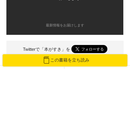
最新情報をお届けします
Twitterで「本がすき」を
この書籍を立ち読み
前のページ
次のページ
『夢中力』堀江貴文、野村克也
銅像から知る「陸奥宗光」 近代日
（1）チャンスは平等に流れてく
本外交の基礎を築いたその一生
る。成功の秘訣は「桃」にあり？
ピックアップカテゴリーの一覧へ戻る
あなたにオススメ