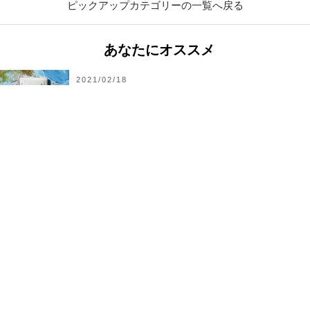
ピックアップカテゴリーの一覧へ戻る
あなたにオススメ
2021/02/18
国民とオンライン対話！コロナ対策を支えたドイ
ツ・メルケル首相の言葉とは？
2022/11/03
『侵略少女 EXIL girls』著者新刊エッセイ 古野ま
ほろ
2021/06/29
新米パパが「ママの視点」で見つめた想像を超える
社会の姿
2020/07/11
「リアルに私のこと」を織り交ぜたと桜木紫乃さん
が語る家族小説｜最新刊『家族じまい』