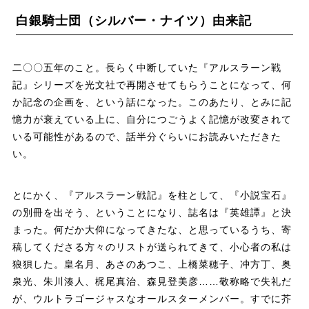
白銀騎士団（シルバー・ナイツ）由来記
二〇〇五年のこと。長らく中断していた『アルスラーン戦
記』シリーズを光文社で再開させてもらうことになって、何
か記念の企画を、という話になった。このあたり、とみに記
憶力が衰えている上に、自分につごうよく記憶が改変されて
いる可能性があるので、話半分ぐらいにお読みいただきた
い。
とにかく、『アルスラーン戦記』を柱として、『小説宝石』
の別冊を出そう、ということになり、誌名は『英雄譚』と決
まった。何だか大仰になってきたな、と思っているうち、寄
稿してくださる方々のリストが送られてきて、小心者の私は
狼狽した。皇名月、あさのあつこ、上橋菜穂子、冲方丁、奥
泉光、朱川湊人、梶尾真治、森見登美彦……敬称略で失礼だ
が、ウルトラゴージャスなオールスターメンバー。すでに芥