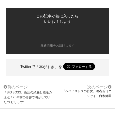
この記事が気に入ったら
いいね！しよう
最新情報をお届けします
Twitterで「本がすき」を
前のページ
次のページ
『ヘパイストスの侍女』著者新刊エ
「BIG BOSS」新庄の頭脳と感性の
ッセイ 白木健嗣
原点！20年前の著書で明かしてい
た“スピリッツ”