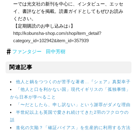
ーでは光文社の新刊を中心に、インタビュー、エッセ
イ、書評などを掲載。読書ガイドとしてもぜひお読み
ください。
【定期購読のお申し込みは↓】
http://kobunsha-shop.com/shop/item_detail?
category_id=102942&item_id=357939
ファンタジー
田中芳樹
関連記事
他人と鍋をつつくのが苦手な著者…『シェア』真梨幸子
「他人と口を利かない国」現代イギリスの「孤独事情」
から日本が学べること
「〜だとしたら、申し訳ない」という謝罪がダメな理由
半世紀以上も英国で愛され続けてきた2羽のフクロウの
話
進化の欠陥？「確証バイアス」を生産的に利用する方法