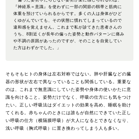
「偏った姿勢やだらしない姿勢が楽に感じられるのは、
『神経系＝意識』を使わずに一部の関節の靱帯と筋肉に
体重を預けていられるからです。多くの人は身体がひど
くゆがんでいても、その状態に慣れてしまっているので
違和感を覚えません。これまで私が診てきた患者さんの
うち、8割近くが長年の偏った姿勢と動作パターンに痛み
や不調の原因があったのですが、そのことを自覚してい
た方はわずかでした。」
そもそもヒトの身体は左右対称ではない。肺や肝臓などの臓
器の形状が左右で異なっていることも関係している。重要な
のは、これまで無意識にしていた姿勢や身体の使いかたに意
識を向けること。姿勢だけでなく、呼吸の仕方にも気をつけ
たい。正しい呼吸法はダイエットの効果を高め、睡眠を助け
てくれる。赤ちゃんのときには誰もが自然にできていた正し
い呼吸の仕方（横隔膜呼吸）が大人になるとできなくなり、
浅い呼吸（胸式呼吸）に置き換わってしまう人も多い。