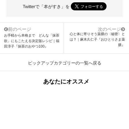
Twitterで「本がすき」を
前のページ
次のページ
心と体に寄りそう薬膳の〈秘密〉と
お手軽から本格まで どんな「抹茶
は？｜麻木久仁子『おひとりさま薬
欲」にもこたえる決定版レシピ｜福
膳』
田淳子『抹茶のおやつ100』
ピックアップカテゴリーの一覧へ戻る
あなたにオススメ
2021/09/30
「他人と口を利かない国」――現代イギリスの「孤
独事情」から日本が学べること
2018/11/28
ヤクルト二軍監督・高津臣吾「『見せ練』はやめて