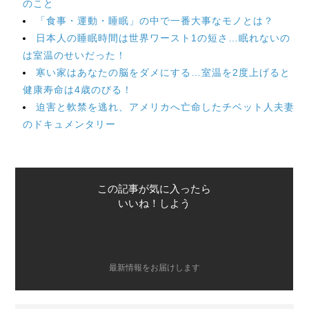
のこと
「食事・運動・睡眠」の中で一番大事なモノとは？
日本人の睡眠時間は世界ワースト1の短さ…眠れないの
は室温のせいだった！
寒い家はあなたの脳をダメにする…室温を2度上げると
健康寿命は4歳のびる！
迫害と軟禁を逃れ、アメリカへ亡命したチベット人夫妻
のドキュメンタリー
この記事が気に入ったら
いいね！しよう
最新情報をお届けします