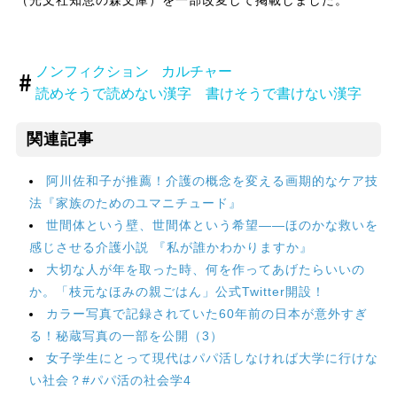
（光文社知恵の森文庫）を一部改変して掲載しました。
ノンフィクション
カルチャー
読めそうで読めない漢字 書けそうで書けない漢字
関連記事
阿川佐和子が推薦！介護の概念を変える画期的なケア技
法『家族のためのユマニチュード』
世間体という壁、世間体という希望――ほのかな救いを
感じさせる介護小説 『私が誰かわかりますか』
大切な人が年を取った時、何を作ってあげたらいいの
か。「枝元なほみの親ごはん」公式Twitter開設！
カラー写真で記録されていた60年前の日本が意外すぎ
る！秘蔵写真の一部を公開（3）
女子学生にとって現代はパパ活しなければ大学に行けな
い社会？#パパ活の社会学4