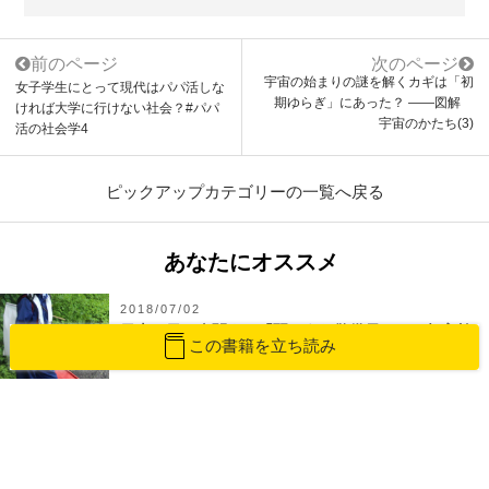
前のページ
次のページ
宇宙の始まりの謎を解くカギは「初
女子学生にとって現代はパパ活しな
期ゆらぎ」にあった？ ――図解
ければ大学に行けない社会？#パパ
宇宙のかたち(3)
活の社会学4
ピックアップカテゴリーの一覧へ戻る
あなたにオススメ
2018/07/02
日本で日々奮闘する「弱そうな警備員」――超高齢
この書籍を立ち読み
社会と警備ビジネス
2020/01/20
嶺里俊介 体重を三十キロ削った作品「地棲魚」発
刊記念エッセイ