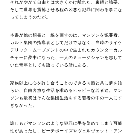
それがやがて自由とは大きくかけ離れた、束縛と強要、
そして世界を震撼させる程の凶悪な犯罪に関わる事にな
ってしまうのだが。
本書が他の類書と一線を画すのは、マンソンを犯罪者、
カルト集団の指導者としてだけではなく、当時のサイケ
デリック・ムーブメントの中で生まれたカウンターカル
チャーに夢中になった、一人のミュージシャンを志して
いた青年としても語っている所にある。
家族以上に心を許し合うことのできる同胞と共に夢を語
らい、自由奔放な生活を求めるヒッピーな若者達。マン
ソンも最初はそんな集団生活をする若者の中の一人にす
ぎなかった。
誰しもがマンソンのような犯罪に手を染めてしまう可能
性があったし、ビーチボーイズやヴェルヴェット・アン