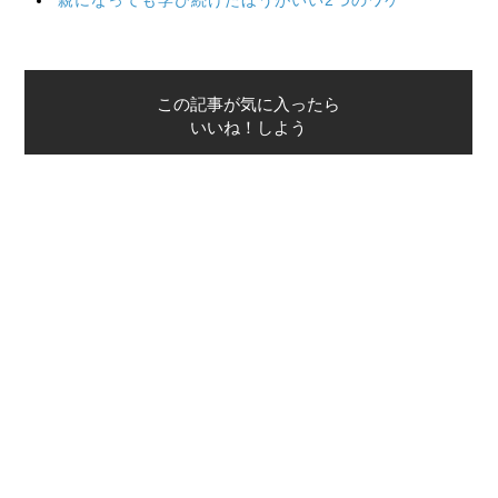
この記事が気に入ったら
いいね！しよう
最新情報をお届けします
Twitterで「本がすき」を
前のページ
次のページ
わけのわからない「abc予想」をな
北の産業の記憶
るべく丁寧に説明してみる