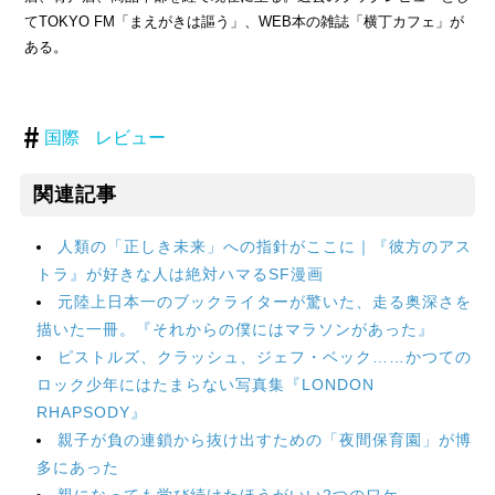
てTOKYO FM「まえがきは謳う」、WEB本の雑誌「横丁カフェ」が
ある。
国際
レビュー
関連記事
人類の「正しき未来」への指針がここに｜『彼方のアス
トラ』が好きな人は絶対ハマるSF漫画
元陸上日本一のブックライターが驚いた、走る奥深さを
描いた一冊。『それからの僕にはマラソンがあった』
ピストルズ、クラッシュ、ジェフ・ベック……かつての
ロック少年にはたまらない写真集『LONDON
RHAPSODY』
親子が負の連鎖から抜け出すための「夜間保育園」が博
多にあった
親になっても学び続けたほうがいい2つのワケ