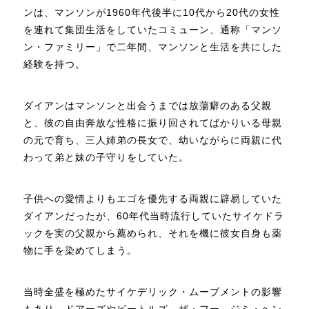
ンは、マンソンが1960年代後半に10代から20代の女性
を連れて集団生活をしていたコミューン、通称「マンソ
ン・ファミリー」で二年間、マンソンと生活を共にした
経験を持つ。
ダイアンはマンソンと出会うまでは放蕩癖のある父親
と、彼の自由奔放な性格に振り回されてばかりいる母親
の元で育ち、三人姉弟の長女で、幼いながらに両親に代
わって弟と妹の子守りをしていた。
子供への愛情よりもエゴを優先する両親に辟易していた
ダイアンだったが、60年代当時流行していたサイケドラ
ックを実の父親から薦められ、それを機に彼女自身も薬
物に手を染めてしまう。
当時全盛を極めたサイケデリック・ムーブメントの影響
もあり、ドアーズやビートルズ、ザ・フー、ジミ・ヘン