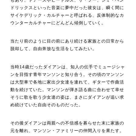
ドリックスといった音楽に夢中だった彼女は、瞬く間に
サイケデリック・カルチャーと呼ばれる、反体制的なカ
ウンターカルチャーにどんどん傾倒していく。
当たり前のように目の前にあり続ける家族との日常から
脱却して、自由奔放な生活をしてみたい。
当時14歳だったダイアンは、知人の伝手でミュージシャ
ンを目指す青年マンソンと知り合う。その頃のマンソン
は大型車で各地に家出少女達を連れて、ギターで作曲活
動を続けていた。マンソンが弾き語る曲に合わせて幸せ
そうに歌を歌う少女達の姿は、まさにダイアンが追い求
め続けていた自由そのものだった。
その後ダイアンは両親への不信感を募らせた末に家族の
元を離れ、マンソン・ファミリーの仲間入りを果たす。