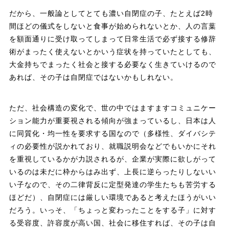
だから、一般論としてとても濃い自閉症の子、たとえば2時
間ほどの儀式をしないと食事が始められないとか、人の言葉
を額面通りに受け取ってしまって日常生活で必ず接する修辞
術がまったく使えないとかいう症状を持っていたとしても、
大金持ちでまったく社会と接する必要なく生きていけるので
あれば、その子は自閉症ではないかもしれない。
ただ、社会構造の変化で、世の中ではますますコミュニケー
ション能力が重要視される傾向が強まっているし、日本は人
に同質化・均一性を要求する国なので（多様性、ダイバシテ
ィの必要性が説かれており、就職説明会などでもいかにそれ
を重視しているかが力説されるが、企業が実際に欲しがって
いるのは未だに枠からはみ出ず、上長に逆らったりしないい
い子なので、その二律背反に定型発達の学生たちも苦労する
ほどだ）、自閉症には厳しい環境であると考えたほうがいい
だろう。いっそ、「ちょっと変わったことをする子」に対す
る受容度、許容度が高い国、社会に移住すれば、その子は自