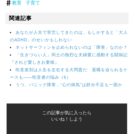
教育
子育て
関連記事
あなたが人生で苦労してきたのは、もしかすると「大人
のADHD」のせいかもしれない
ネットサーフィンを止められないのは「障害」なのか？
「生きづらい人」同士の熱烈な夫婦愛に感動する闘病記
『されど愛しきお妻様』
吃音差別は人生を左右する大問題だ 退職を迫られるケ
ースも――吃音者の悩み（6）
うつ、パニック障害…“心の病気”は鉄分不足も一因か
この記事が気に入ったら
いいね！しよう