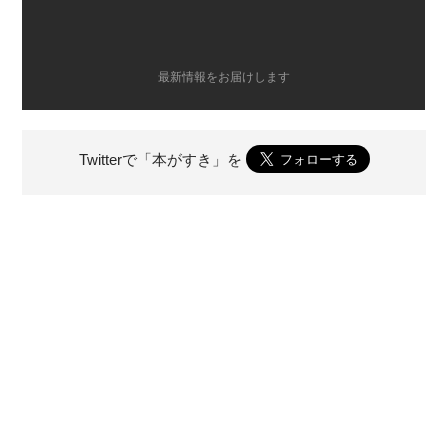
最新情報をお届けします
Twitterで「本がすき」を
前のページ
次のページ
「こしらってこんなに面白かったっ
一之輔、21人抜きの大抜擢【第45
け？」【第47回】著：広瀬和生
回】著：広瀬和生
広瀬和生『21世紀落語史』カテゴリーの一覧へ戻る
あなたにオススメ
2018/05/31