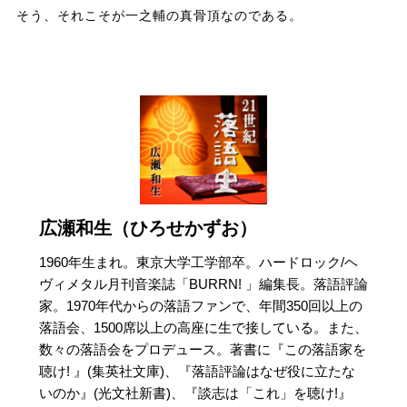
そう、それこそが一之輔の真骨頂なのである。
広瀬和生（ひろせかずお）
1960年生まれ。東京大学工学部卒。ハードロック/ヘ
ヴィメタル月刊音楽誌「BURRN! 」編集長。落語評論
家。1970年代からの落語ファンで、年間350回以上の
落語会、1500席以上の高座に生で接している。また、
数々の落語会をプロデュース。著書に『この落語家を
聴け! 』(集英社文庫)、『落語評論はなぜ役に立たな
いのか』(光文社新書)、『談志は「これ」を聴け!』