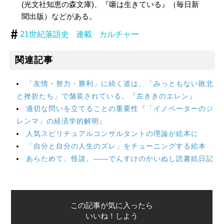
(光文社知恵の森文庫)、『噺は生きている』（毎日新
聞出版）などがある。
21世紀落語史
連載
カルチャー
関連記事
「友情・努力・勝利」に続く道は、「みっともない敗北
と挫折たち」で舗装されている。『左ききのエレン』
適切な問いを立てることの重要性『「イノベーターのジ
レンマ」の経済学的解明』
人気スピリチュアルコンサルタントの理論が絵本に
「自分と自分の人生のズレ」をチューニングする絵本
あらためて、怪談。――でんすけのかいぬし読書絵日記
この記事が気に入ったら
いいね！しよう