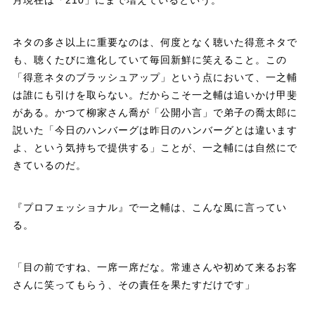
ネタの多さ以上に重要なのは、何度となく聴いた得意ネタで
も、聴くたびに進化していて毎回新鮮に笑えること。この
「得意ネタのブラッシュアップ」という点において、一之輔
は誰にも引けを取らない。だからこそ一之輔は追いかけ甲斐
がある。かつて柳家さん喬が「公開小言」で弟子の喬太郎に
説いた「今日のハンバーグは昨日のハンバーグとは違います
よ、という気持ちで提供する」ことが、一之輔には自然にで
きているのだ。
『プロフェッショナル』で一之輔は、こんな風に言ってい
る。
「目の前ですね、一席一席だな。常連さんや初めて来るお客
さんに笑ってもらう、その責任を果たすだけです」