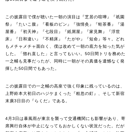
この披露目で僕が聴いた一朝の演目は『芝居の喧嘩』『祇園
祭』『たいこ腹』『看板のピン』『強情灸』『蛙茶番』『湯
屋番』『初天神』『七段目』『紙屑屋』『家見舞』『浮世
床』『日和違い』『不精床』『たがや』『短命』等々。どれ
もメチャメチャ面白く、僕は改めて一朝の底力を知った気が
した。「惚れ直した」と言ってもいい。50日間トリを務めた
一之輔も見事だったが、同時に一朝がその真価を遺憾なく発
揮した50日間でもあった。
この披露目での一之輔の高座で強く印象に残っているのは、
上野鈴本大初日のハジケまくった『粗忽の釘』、そして新宿
末廣3日目の『らくだ』である。
4月3日は暴風雨が東京を襲って交通機関にも影響があり、寄
席興行自体が中止になってもおかしくない状況だった。だが