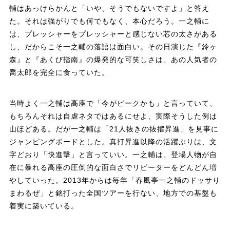
輔はあっけらかんと「いや、そうでもないですよ」と答え
た。それは強がりでも何でもなく、本心だろう。一之輔に
は、プレッシャーをプレッシャーと感じない芯の太さがある
し、だからこそ一之輔の落語は面白い。その日演じた『鈴ヶ
森』と『あくび指南』の爆発的な可笑しさは、あの人気者の
喬太郎を完全に食っていた。
当時よく一之輔は高座で「今がピークかも」と言っていて、
もちろんそれは自虐ネタではあるにせよ、実際そうした例は
山ほどある。だが一之輔は「21人抜きの抜擢昇進」を見事に
ジャンピングボードとした。真打昇進以降の活躍ぶりは、文
字どおり「快進撃」と言っていい。一之輔は、登場人物が自
在に暴れる高座の圧倒的な面白さでリピーターをどんどん増
やしていった。2013年からは毎年「春風亭一之輔のドッサり
まわるぜ」と銘打った全国ツアーを行ない、地方での基盤も
着実に築いている。