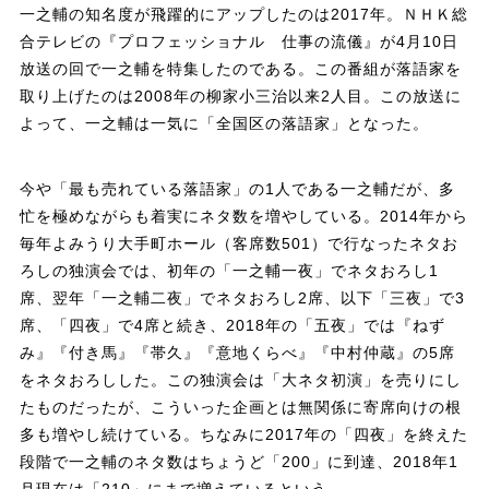
一之輔の知名度が飛躍的にアップしたのは2017年。ＮＨＫ総
合テレビの『プロフェッショナル 仕事の流儀』が4月10日
放送の回で一之輔を特集したのである。この番組が落語家を
取り上げたのは2008年の柳家小三治以来2人目。この放送に
よって、一之輔は一気に「全国区の落語家」となった。
今や「最も売れている落語家」の1人である一之輔だが、多
忙を極めながらも着実にネタ数を増やしている。2014年から
毎年よみうり大手町ホール（客席数501）で行なったネタお
ろしの独演会では、初年の「一之輔一夜」でネタおろし1
席、翌年「一之輔二夜」でネタおろし2席、以下「三夜」で3
席、「四夜」で4席と続き、2018年の「五夜」では『ねず
み』『付き馬』『帯久』『意地くらべ』『中村仲蔵』の5席
をネタおろしした。この独演会は「大ネタ初演」を売りにし
たものだったが、こういった企画とは無関係に寄席向けの根
多も増やし続けている。ちなみに2017年の「四夜」を終えた
段階で一之輔のネタ数はちょうど「200」に到達、2018年1
月現在は「210」にまで増えているという。