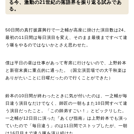
る今、激動の21世紀の落語界を振り返る試みであ
る。
50日間の真打披露興行で一之輔が高座に掛けた演目数は24。
最初の11日間は毎日演目を変え、そのまま最後まですべて違
う噺をやるのではないかとさえ思わせた。
僕は平日の昼は仕事があって寄席に行けないので、上野鈴本
と新宿末廣に重点的に通った。（国立演芸場での大千秋楽は
ありがたいことに日曜だったので行くことができた）
鈴本の10日間が終わったときに気が付いたのは、一之輔が毎
日違う演目なだけでなく、師匠の一朝もまた10日間すべて違
う演目だったこと。「この師弟すごい！」とビックリした。
一之輔が12日目に演った『あくび指南』は上野鈴本でも演っ
ていたので「毎日違う」のは11日間でストップしたが、一朝
は16日目まで違う噺を演り続けた。