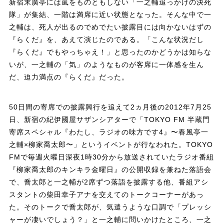
新宿末廣亭には嵐をものともしない「一之輔追っかけの決死
隊」が集結、一階は満席に近い状態となった。そんな中で一
之輔は、死人が出るのでめでたい披露目には向かないはずの
『らくだ』を、あえて演じたのである。「こんな状況だし
『らくだ』でもやっちゃえ！」と思ったのかどうかは知らな
いが、一之輔の「気」のようなものが客席に一体感を生ん
だ、迫力満点の『らくだ』だった。
50日間の寄席での披露興行を追えて2ヵ月後の2012年7月25
日、新宿の紀伊國屋サザンシアターで「TOKYO FM 半蔵門
寄席スペシャル『わたし、ラジオの味方です4』〜春風亭一
之輔×柳家喬太郎〜」というイベントが行なわれた。TOKYO
FMで毎週火曜日深夜1時30分から放送されていたラジオ番組
『柳家喬太郎のキンキラ金曜日』の公開収録を兼ねた落語会
で、喬太郎と一之輔が2席ずつ落語を披露する他、番組アシ
スタントの柴田幸子アナを交えてのトークコーナーがあっ
た。そのトークで喬太郎が、気遣うような口調で「プレッシ
ャーが凄いでしょう？」と一之輔に問いかけたところ、一之