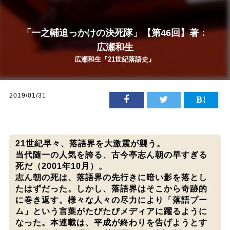
「一之輔追っかけの決死隊」【第46回】著：
広瀬和生
広瀬和生『21世紀落語史』
2019/01/31
21世紀早々、落語界を大激震が襲う。
当代随一の人気を誇る、古今亭志ん朝の早すぎる
死だ（2001年10月）。
志ん朝の死は、落語界の先行きに暗い影を落とし
たはずだった。しかし、落語界はそこから奇跡的
に巻き返す。様々な人々の尽力により「落語ブー
ム」という言葉がたびたびメディアに躍るように
なった。本連載は、平成が終わりを告げようとす