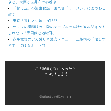
きと、大葉と塩昆布の春巻き
「替え玉」の誕生秘話 国民食「ラーメン」にまつわる
雑学
東京「裏町メシ屋」探訪記
外メシの醍醐味は、隣のテーブルの会話の盗み聞きかも
しれない『天国飯と地獄耳』
赤字覚悟のデカ盛り＆激安メニュー！上板橋の「優しす
ぎて」泣ける店「花門」
この記事が気に入ったら
いいね！しよう
最新情報をお届けします