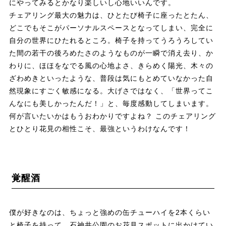
にやってみるとかなり楽しいし心地いいんです。
チェアリング最大の魅力は、ひとたび椅子に座ったとたん、
どこでもそこがパーソナルスペースとなってしまい、完全に
自分の世界にひたれるところ。椅子を持ってうろうろしてい
た間の若干の後ろめたさのようなものが一瞬で消え去り、か
わりに、ほほをなでる風の心地よさ、きらめく陽光、木々の
ざわめきといったような、普段は気にもとめていなかった自
然現象にすごく敏感になる。大げさではなく、「世界ってこ
んなにも美しかったんだ！」と、毎度感動してしまいます。
何が言いたいかはもうおわかりですよね？ このチェアリング
とひとり花見の相性こそ、最強というわけなんです！
覚醒酒
僕が好きなのは、ちょっと強めの缶チューハイを2本くらい
と椅子を持って、石神井公園のお花見スポットに出かけてい