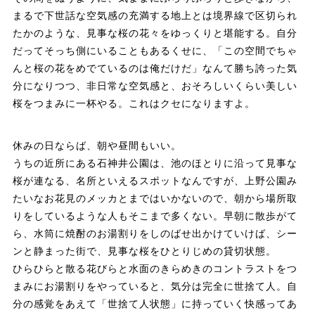
まるで下世話な空気感の充満する地上とは境界線で区切られ
たかのような、見事な桜の花々をゆっくりと堪能する。自分
だってそっち側にいることもあるくせに、「この空間でちゃ
んと桜の花をめでているのは俺だけだ」なんて勝ち誇った気
分になりつつ、非日常な空気感と、おそろしいくらい美しい
桜をつまみに一杯やる。これはクセになりますよ。
休みの日ならば、朝や昼間もいい。
うちの近所にある石神井公園は、池のほとりに沿って見事な
桜が連なる、名所といえるスポットなんですが、上野公園み
たいなお花見のメッカとまではいかないので、朝から場所取
りをしているような人もそこまで多くない。早朝に散歩がて
ら、水筒に焼酎のお湯割りをしのばせ出かけていけば、シー
ンと静まった街で、見事な桜をひとりじめの貸切状態。
ひらひらと散る花びらと水面のきらめきのコントラストをつ
まみにお湯割りをやっていると、気分は完全に世捨て人。自
分の感覚をあえて「世捨て人状態」に持っていく快感ってあ