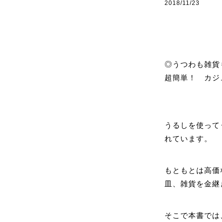
2018/11/23
◎うつわも雑貨
超簡単！ カジ
うるしを使って
れています。
もともとは高価
皿、雑貨を金継
そこで本書では