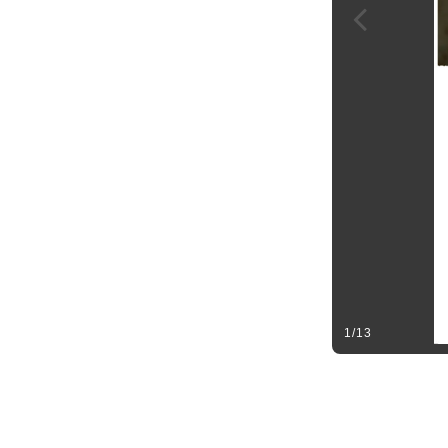
1
/
13