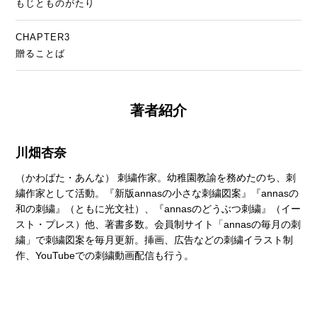
もじとものがたり
CHAPTER3
贈ることば
著者紹介
川畑杏奈
（かわばた・あんな） 刺繍作家。幼稚園教諭を務めたのち、刺
繍作家として活動。『新版annasの小さな刺繍図案』『annasの
和の刺繍』（ともに光文社）、『annasのどうぶつ刺繍』（イー
スト・プレス）他、著書多数。会員制サイト「annasの毎月の刺
繍」で刺繍図案を毎月更新。挿画、広告などの刺繍イラスト制
作、YouTubeでの刺繍動画配信も行う。