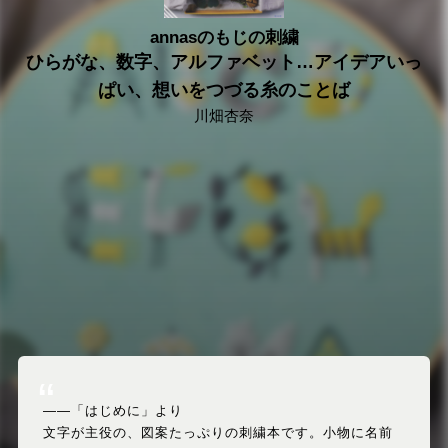
annasのもじの刺繍
ひらがな、数字、アルファベット…アイデアいっ
ぱい、想いをつづる糸のことば
川畑杏奈
2021/03/23
トートバックやブローチ、ハンカチなどの小物や、通園グッ
ズや誕生祝いにぴったりと大好評。お気に入りのアイテムを
かわいく彩る、アイデアいっぱい、思いを綴る糸のことば。
――「はじめに」より
文字が主役の、図案たっぷりの刺繍本です。小物に名前