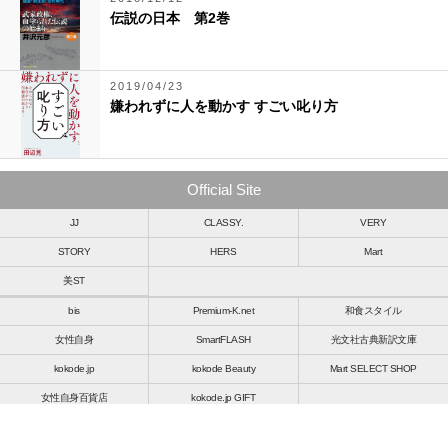
伝説の日本 第2巻
2019/04/23
嫌われずに人を動かす すごい叱り方
Official Site
JJ
CLASSY.
VERY
STORY
HERS
Mart
美ST
bis
Premium-K.net
和食スタイル
女性自身
SmartFLASH
光文社古典新訳文庫
kokode.jp
kokode Beauty
Mart SELECT SHOP
女性自身百貨店
kokode.jp GIFT