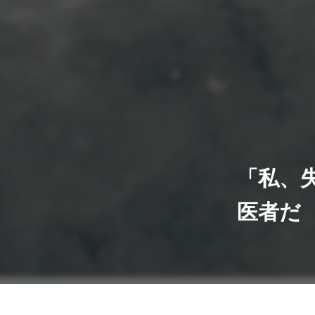
「私、
医者だ