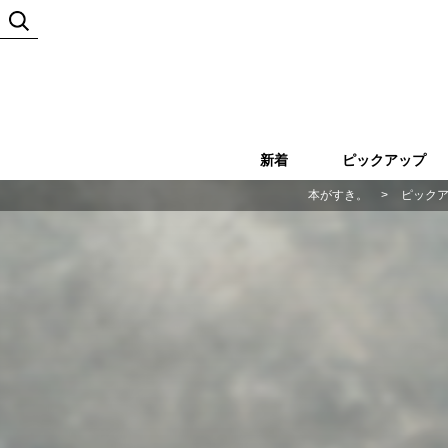
新着
ピックアップ
本がすき。
>
ピック