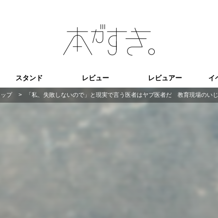
スタンド
レビュー
レビュアー
イ
アップ
>
「私、失敗しないので」と現実で言う医者はヤブ医者だ 教育現場のい