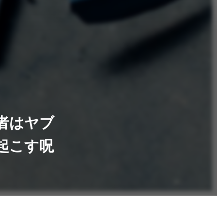
者はヤブ
起こす呪