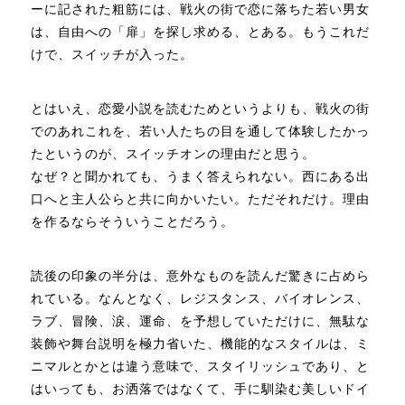
ーに記された粗筋には、戦火の街で恋に落ちた若い男女
は、自由への「扉」を探し求める、とある。もうこれだ
けで、スイッチが入った。
とはいえ、恋愛小説を読むためというよりも、戦火の街
でのあれこれを、若い人たちの目を通して体験したかっ
たというのが、スイッチオンの理由だと思う。
なぜ？と聞かれても、うまく答えられない。西にある出
口へと主人公らと共に向かいたい。ただそれだけ。理由
を作るならそういうことだろう。
読後の印象の半分は、意外なものを読んだ驚きに占めら
れている。なんとなく、レジスタンス、バイオレンス、
ラブ、冒険、涙、運命、を予想していただけに、無駄な
装飾や舞台説明を極力省いた、機能的なスタイルは、ミ
ニマルとかとは違う意味で、スタイリッシュであり、と
はいっても、お洒落ではなくて、手に馴染む美しいドイ