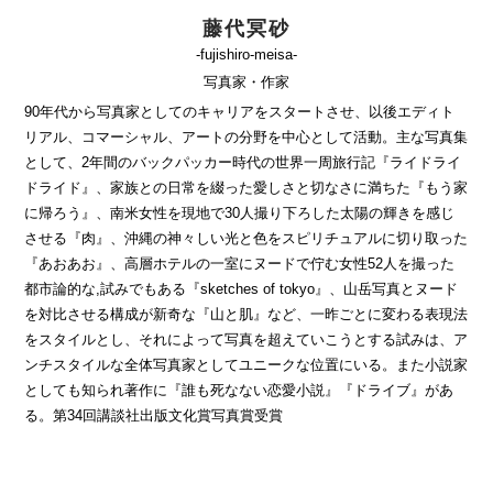
藤代冥砂
-fujishiro-meisa-
写真家・作家
90年代から写真家としてのキャリアをスタートさせ、以後エディト
リアル、コマーシャル、アートの分野を中心として活動。主な写真集
として、2年間のバックパッカー時代の世界一周旅行記『ライドライ
ドライド』、家族との日常を綴った愛しさと切なさに満ちた『もう家
に帰ろう』、南米女性を現地で30人撮り下ろした太陽の輝きを感じ
させる『肉』、沖縄の神々しい光と色をスピリチュアルに切り取った
『あおあお』、高層ホテルの一室にヌードで佇む女性52人を撮った
都市論的な,試みでもある『sketches of tokyo』、山岳写真とヌード
を対比させる構成が新奇な『山と肌』など、一昨ごとに変わる表現法
をスタイルとし、それによって写真を超えていこうとする試みは、ア
ンチスタイルな全体写真家としてユニークな位置にいる。また小説家
としても知られ著作に『誰も死なない恋愛小説』『ドライブ』があ
る。第34回講談社出版文化賞写真賞受賞