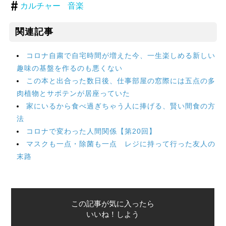
カルチャー
音楽
関連記事
コロナ自粛で自宅時間が増えた今、一生楽しめる新しい
趣味の基盤を作るのも悪くない
この本と出合った数日後、仕事部屋の窓際には五点の多
肉植物とサボテンが居座っていた
家にいるから食べ過ぎちゃう人に捧げる、賢い間食の方
法
コロナで変わった人間関係【第20回】
マスクも一点・除菌も一点 レジに持って行った友人の
末路
この記事が気に入ったら
いいね！しよう