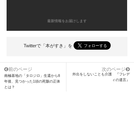
最新情報をお届けします
Twitterで「本がすき」を
前のページ
次のページ
外出をしないことも介護 『フレデ
南極基地の「タロジロ」生還から8
ィの遺言』
年後、見つかった1頭の死骸の正体
とは？
レビュー一覧へ戻る
あなたにオススメ