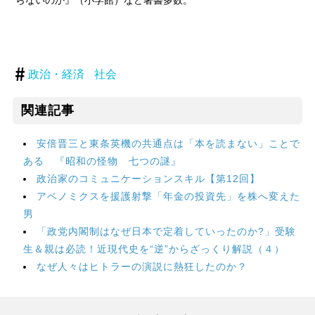
らないのか』（小学館）など著書多数。
政治・経済
社会
関連記事
安倍晋三と東条英機の共通点は「本を読まない」ことで
ある 『昭和の怪物 七つの謎』
政治家のコミュニケーションスキル【第12回】
アベノミクスを援護射撃「年金の投資先」を株へ変えた
男
「政党内閣制はなぜ日本で定着していったのか?」受験
生＆親は必読！近現代史を“逆”からざっくり解説（４）
なぜ人々はヒトラーの演説に熱狂したのか？