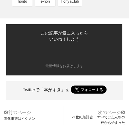
honto
e-hon
HonyaClub
この記事が気に入ったら
いいね！しよう
最新情報をお届けします
Twitterで「本がすき」を
前のページ
次のページ
21世紀落語史 すべては志ん朝の
進化形態はイクメン
死から始まった