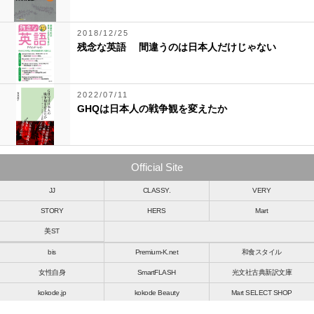
2018/12/25
残念な英語 間違うのは日本人だけじゃない
2022/07/11
GHQは日本人の戦争観を変えたか
Official Site
JJ
CLASSY.
VERY
STORY
HERS
Mart
美ST
bis
Premium-K.net
和食スタイル
女性自身
SmartFLASH
光文社古典新訳文庫
kokode.jp
kokode Beauty
Mart SELECT SHOP
女性自身百貨店
kokode.jp GIFT