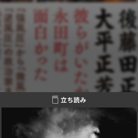
逆になぜ、今の政治家たちから「風圧」が消えつつあるのだ
ろうか――。
田中角栄、中曽根康弘、後藤田正晴、大平正芳……彼らがい
たから永田町は面白かった。
「強風圧」から「微風圧」「逆風圧」まで、熟練の政治アナ
リストが凡人だらけになった政界を斬る！