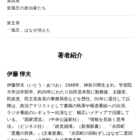
第四章
逆風圧の政治家たち
第五章
「風圧」はなぜ消えた
著者紹介
伊藤 惇夫
伊藤惇夫（いとう・あつお） 1948年、神奈川県生まれ。学習院
大学法学部卒。約20年にわたり自民党本部に勤務後、太陽党、
民政党、民主党各党の事務局長などを歴任。01年に退任して以
降は、政治アナリストとして書籍の執筆や報道番組への出演、
ラジオ番組のレギュラー出演など、幅広いメディアで活躍して
いる。『国家漂流』（中央公論新社）、『情報を見抜く思考
法』（ビジネス社）、『政党崩壊』（新潮新書）、『永田町
「悪魔の辞典」』(文春新書)、『永田町の回転ずしはなぜ二度回