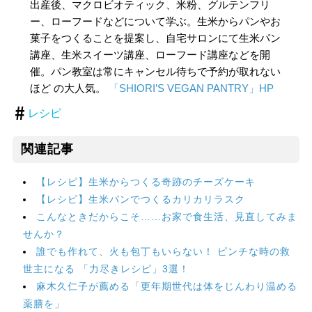
出産後、マクロビオティック、米粉、グルテンフリ
ー、ローフードなどについて学ぶ。生米からパンやお
菓子をつくることを提案し、自宅サロンにて生米パン
講座、生米スイーツ講座、ローフード講座などを開
催。パン教室は常にキャンセル待ちで予約が取れない
ほど の大人気。
「SHIORI’S VEGAN PANTRY」HP
レシピ
関連記事
【レシピ】生米からつくる奇跡のチーズケーキ
【レシピ】生米パンでつくるカリカリラスク
こんなときだからこそ……お家で食生活、見直してみま
せんか？
誰でも作れて、火も包丁もいらない！ ピンチな時の救
世主になる 「力尽きレシピ」3選！
麻木久仁子が薦める「更年期世代は体をじんわり温める
薬膳を」