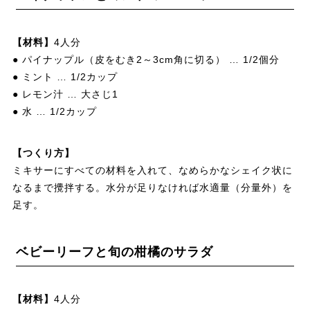
【材料】
4人分
● パイナップル（皮をむき2～3cm角に切る） … 1/2個分
● ミント … 1/2カップ
● レモン汁 … 大さじ1
● 水 … 1/2カップ
【つくり方】
ミキサーにすべての材料を入れて、なめらかなシェイク状に
なるまで攪拌する。水分が足りなければ水適量（分量外）を
足す。
ベビーリーフと旬の柑橘のサラダ
【材料】
4人分