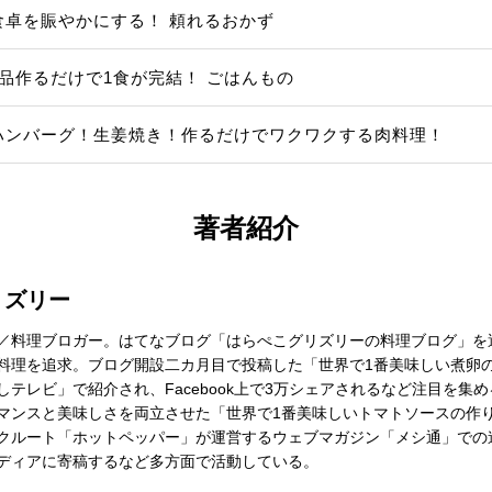
食卓を賑やかにする！ 頼れるおかず
1品作るだけで1食が完結！ ごはんもの
ハンバーグ！生姜焼き！作るだけでワクワクする肉料理！
著者紹介
リズリー
／料理ブロガー。はてなブログ「はらぺこグリズリーの料理ブログ」を
料理を追求。ブログ開設二カ月目で投稿した「世界で1番美味しい煮卵
しテレビ」で紹介され、Facebook上で3万シェアされるなど注目を集
マンスと美味しさを両立させた「世界で1番美味しいトマトソースの作
クルート「ホットペッパー」が運営するウェブマガジン「メシ通」での
ディアに寄稿するなど多方面で活動している。