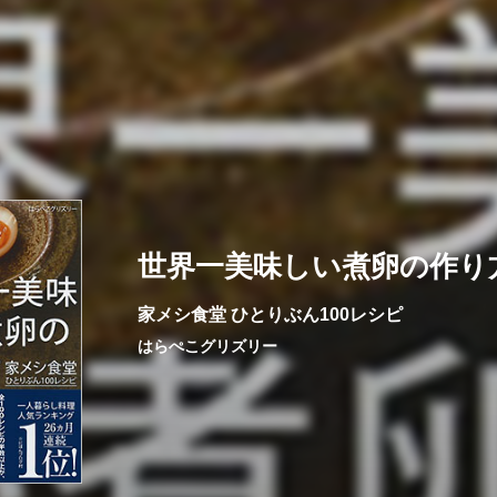
世界一美味しい煮卵の作り
家メシ食堂 ひとりぶん100レシピ
はらぺこグリズリー