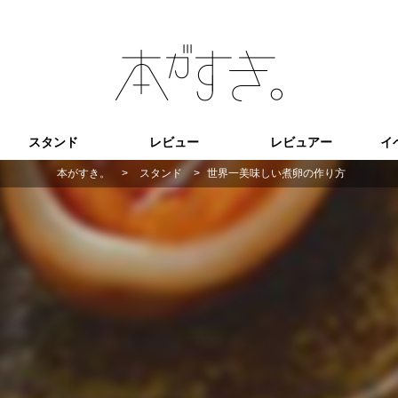
スタンド
レビュー
レビュアー
イ
本がすき。
>
スタンド
>
世界一美味しい煮卵の作り方