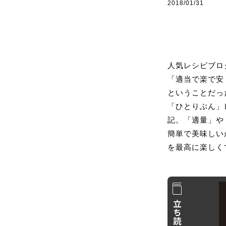
2018/01/31
人気レシピブロ
「適当で楽で安
ということだっ
「ひとりぶん」
記。「適量」や
簡単で美味しい
を最高に楽しく