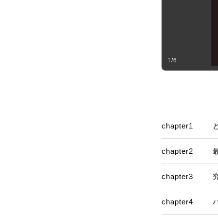
1
/
6
chapter1
chapter2
chapter3
chapter4